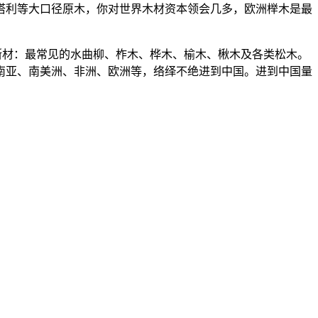
塔利等大口径原木，你对世界木材资本领会几多，欧洲榉木是最
材：最常见的水曲柳、柞木、桦木、榆木、楸木及各类松木。
南亚、南美洲、非洲、欧洲等，络绎不绝进到中国。进到中国量