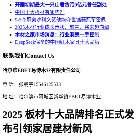
开国初期最大一只山君贪污9亿元曾任副处
中国十大板材有哪些？
9-5夺冠奥沙利文赞他能夺世锦赛冠军雷佩
2025木材行业成长示状、前景、将来趋向阐
木材之家市场消息：行业洞察一手控制
DeepSeek保举的中国红木家具十大品牌
联系我们
Contact Us
哈尔滨EBET易博木业有限责任公司
电 话：张鹏宇15546125533
地 址：哈尔滨市阿城区新华镇EBET易博木业
2025 板材十大品牌排名正式发
布引领家居建材新风