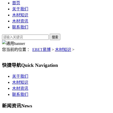
首页
关于我们
木材知识
木材资讯
联系我们
您当前的位置 ：
EBET易博
>
木材知识
>
快捷导航
Quick Navigation
关于我们
木材知识
木材资讯
联系我们
新闻资讯
News