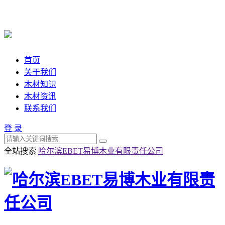
首页
关于我们
木材知识
木材资讯
联系我们
登 录
全站搜索
哈尔滨EBET易博木业有限责任公司