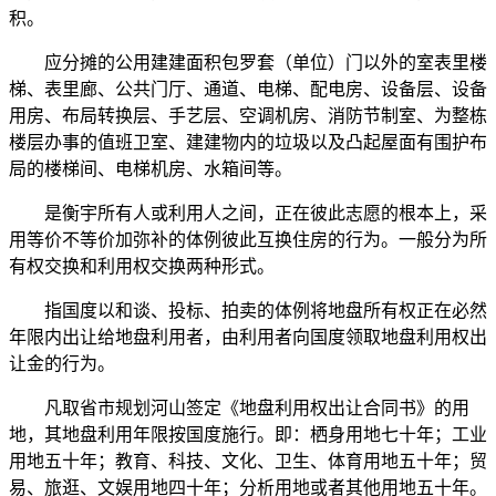
积。
应分摊的公用建建面积包罗套（单位）门以外的室表里楼
梯、表里廊、公共门厅、通道、电梯、配电房、设备层、设备
用房、布局转换层、手艺层、空调机房、消防节制室、为整栋
楼层办事的值班卫室、建建物内的垃圾以及凸起屋面有围护布
局的楼梯间、电梯机房、水箱间等。
是衡宇所有人或利用人之间，正在彼此志愿的根本上，采
用等价不等价加弥补的体例彼此互换住房的行为。一般分为所
有权交换和利用权交换两种形式。
指国度以和谈、投标、拍卖的体例将地盘所有权正在必然
年限内出让给地盘利用者，由利用者向国度领取地盘利用权出
让金的行为。
凡取省市规划河山签定《地盘利用权出让合同书》的用
地，其地盘利用年限按国度施行。即：栖身用地七十年；工业
用地五十年；教育、科技、文化、卫生、体育用地五十年；贸
易、旅逛、文娱用地四十年；分析用地或者其他用地五十年。