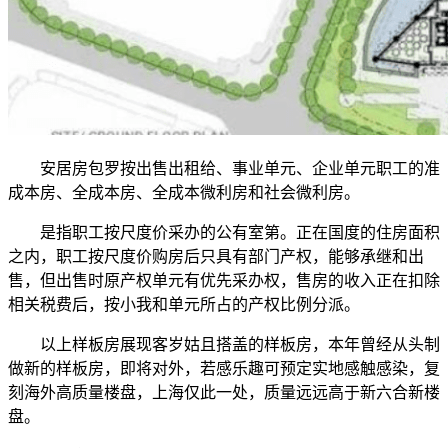
安居房包罗按出售出租给、事业单元、企业单元职工的准
成本房、全成本房、全成本微利房和社会微利房。
是指职工按尺度价采办的公有室第。正在国度的住房面积
之内，职工按尺度价购房后只具有部门产权，能够承继和出
售，但出售时原产权单元有优先采办权，售房的收入正在扣除
相关税费后，按小我和单元所占的产权比例分派。
以上样板房展现客岁姑且搭盖的样板房，本年曾经从头制
做新的样板房，即将对外，若感乐趣可预定实地感触感染，复
刻海外高质量楼盘，上海仅此一处，质量远远高于新六合新楼
盘。