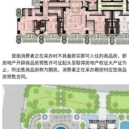
是指消费者正在采办时不具备即买即可入住的商品房，即
房地产开辟商品房预售许可证起头至取得房地产权证大产证为
止，所出售商品房称为期房。消费者正在采办期房时应签商品
房预售合同。