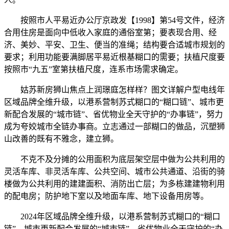
按照市人平易近办公厅京政发【1998】第54号文件，经济
合用住房是面向中低收入家庭的通俗室第；要表现合用、经
济、美妙、平安、卫生、便当的准绳；结构要合适城市规划的
要求；利用功能要满脚居平易近根基糊口的需要；扶植尺度要
按照市“九五”室第扶植尺度，连系市场需求确定。
姑苏新房狮山焦点上润璟庭怎样样？图文详解户型电线年
区域品牌全维升级，以港系营制苏式糊口的“糊口链”、城市更
新配合发展的“城市链”、省优物业全天守护的“办事链”，努力
成为夸姣城市全链办事商。立志通过一部糊口的做品，沉塑狮
山改善的既有不雅念，建立狮。
不克不及分摊的公用面积为底层架空层中做为公共利用的
灵活车库、非灵活车库、公共空间、城市公共通道、沿街的骑
楼做为公共利用的建建面积、消防出亡层；为多栋建建物利用
的配电房；防护地下室以及地面车库、地下设备用房等。
2024年区域品牌全维升级，以港系营制苏式糊口的“糊口
链”、城市更新配合发展的“城市链”、省优物业全天守护的“办