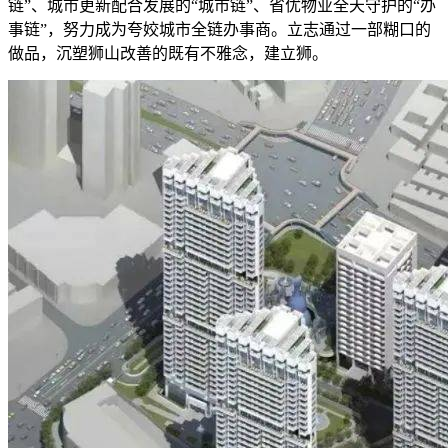
链”、城市更新配合发展的“城市链”、省优物业全天守护的“办
事链”，努力成为夸姣城市全链办事商。立志通过一部糊口的
做品，沉塑狮山改善的既有不雅念，建立狮。