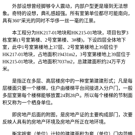
外部设想曾经脚够令人震动，内部户型更是壕到无法想
象。奇特的设想，典礼感超强。所有室第单位都尽可能南向，
具有360°采光的同时不华侈一丝一毫的江景。
本工程分为HK217-01地块和HK215-01地块，项目包罗3
栋室第(1号室第楼、2号室第楼、3#楼)，下设四层全体地下
室，此中1号室第楼地上37层、2号室第楼地上39层位于
HK217-01地块，占地面积19431m2，3号室第楼地上39层位于
HK215-01地块，占地面积7037m2，总建建面积约24万平方
米。
是指正在多层、高层楼房中的一种室第建建形式；凡是每
层楼面只要一个楼梯，住户由楼梯平台间接进入分户门，一般
多层室第每个楼梯能够放置24到28户。所以每个楼梯的节制面
积又称为一个栖身单位。
即房地产后面的附图，是房地产证的主要构成部门，次要
反映人具有的房地产环境及房地产所正在地环境。
衡宇按套（单位）计较的建建面积为套（单位）门内范畴