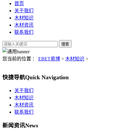
首页
关于我们
木材知识
木材资讯
联系我们
您当前的位置 ：
EBET易博
>
木材知识
>
快捷导航
Quick Navigation
关于我们
木材知识
木材资讯
联系我们
新闻资讯
News