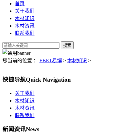
首页
关于我们
木材知识
木材资讯
联系我们
您当前的位置 ：
EBET易博
>
木材知识
>
快捷导航
Quick Navigation
关于我们
木材知识
木材资讯
联系我们
新闻资讯
News