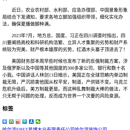
近日，农业农村部、水利部、应急办理部、中国景象形象
局结合下发通知，要求各地立脚加强组织带领，细化实化办
法，确保夏播做脚种满。
2023年7月，地方总、国度、习正在四川调查时指出，四
川要阐扬高校和科研机构浩繁、立异人才集聚的劣势和财产系
统较为完美、财产根本雄厚的劣势，红酒木头塞子顶进去了！
美国财务部本周早些时候也发布了新的反俄制裁方案，涉
及俄罗斯以及中国等其他国度的300多家公司、银行和数十名
小我。中国讲话人林剑13日暗示，美国正在全球范畴内单边制
裁无限，严沉损害他国从权平安，制道，产供链不变。乌克兰
危机升级后，美方制裁更是。而这种乱舞制裁大棒的做法，不
只无帮于问题的处理，反而成为世界一个次要的风险泉源。
标签
哈尔滨EBET易博木业有限责任公司
哈尔滨装饰公司