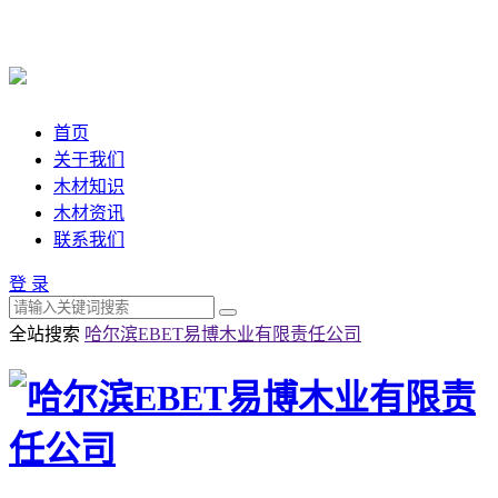
首页
关于我们
木材知识
木材资讯
联系我们
登 录
全站搜索
哈尔滨EBET易博木业有限责任公司