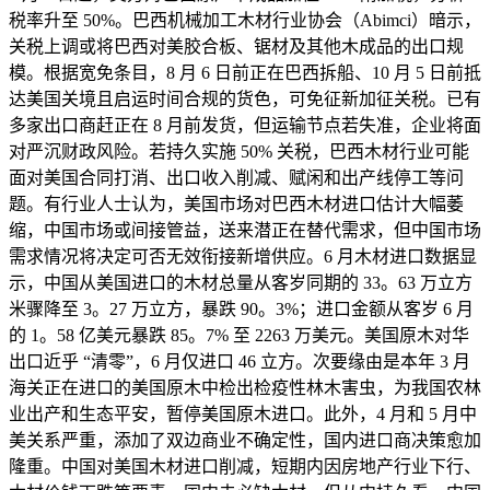
税率升至 50%。巴西机械加工木材行业协会（Abimci）暗示，
关税上调或将巴西对美胶合板、锯材及其他木成品的出口规
模。根据宽免条目，8 月 6 日前正在巴西拆船、10 月 5 日前抵
达美国关境且启运时间合规的货色，可免征新加征关税。已有
多家出口商赶正在 8 月前发货，但运输节点若失准，企业将面
对严沉财政风险。若持久实施 50% 关税，巴西木材行业可能
面对美国合同打消、出口收入削减、赋闲和出产线停工等问
题。有行业人士认为，美国市场对巴西木材进口估计大幅萎
缩，中国市场或间接管益，送来潜正在替代需求，但中国市场
需求情况将决定可否无效衔接新增供应。6 月木材进口数据显
示，中国从美国进口的木材总量从客岁同期的 33。63 万立方
米骤降至 3。27 万立方，暴跌 90。3%；进口金额从客岁 6 月
的 1。58 亿美元暴跌 85。7% 至 2263 万美元。美国原木对华
出口近乎 “清零”，6 月仅进口 46 立方。次要缘由是本年 3 月
海关正在进口的美国原木中检出检疫性林木害虫，为我国农林
业出产和生态平安，暂停美国原木进口。此外，4 月和 5 月中
美关系严重，添加了双边商业不确定性，国内进口商决策愈加
隆重。中国对美国木材进口削减，短期内因房地产行业下行、