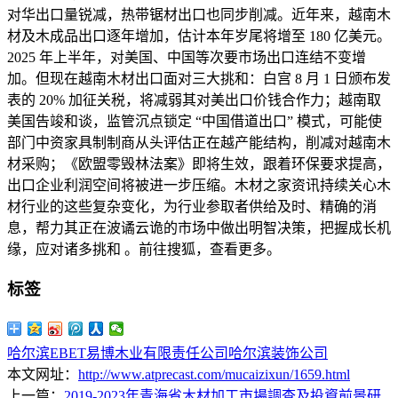
对华出口量锐减，热带锯材出口也同步削减。近年来，越南木
材及木成品出口逐年增加，估计本年岁尾将增至 180 亿美元。
2025 年上半年，对美国、中国等次要市场出口连结不变增
加。但现在越南木材出口面对三大挑和：白宫 8 月 1 日颁布发
表的 20% 加征关税，将减弱其对美出口价钱合作力；越南取
美国告竣和谈，监管沉点锁定 “中国借道出口” 模式，可能使
部门中资家具制制商从头评估正在越产能结构，削减对越南木
材采购；《欧盟零毁林法案》即将生效，跟着环保要求提高，
出口企业利润空间将被进一步压缩。木材之家资讯持续关心木
材行业的这些复杂变化，为行业参取者供给及时、精确的消
息，帮力其正在波谲云诡的市场中做出明智决策，把握成长机
缘，应对诸多挑和 。前往搜狐，查看更多。
标签
哈尔滨EBET易博木业有限责任公司
哈尔滨装饰公司
本文网址：
http://www.atprecast.com/mucaizixun/1659.html
上一篇：
2019-2023年青海省木材加工市場調查及投資前景研